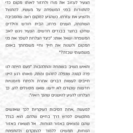
הצעיר לעזוב את מורו ולחזור לאותו מקום כדי 
להתוודות בפני המשפחה על מעשיו, להתנצל 
ולהציע את עזרתו. כשהגיע למקום ראה שהסביבה 
השתנתה, העצים פרחו, הבית חודש והילדים 
שחקו בחצר בבגדים חדשים. הצעיר ניגש לאב 
המשפחה ושאל אותו: "כיצד הצלחת לשפר את פני 
המקום ולשנות את חייך וחיי משפחתך באופן 
משמעותי שכזה?"
והאיש השיב בשמחה והתלהבות: "פעם הייתה לנו 
פרה קטנה שנפלה לתהום ומתה, מאותו רגע היינו 
חייבים לעשות דברים אחרת ולפתח מיומנויות 
חדשות שקודם לא ידענו שאנו מסוגלים להן. כך 
הצלחנו להגיע להישגים שהנך רואה".
למעשה ,אחת הסיבות העיקריות לכך שאנשים 
מתקשים לפרוץ דרך בחיים שלהם, הוא בגלל 
שהם נמצאים באזור הנוחות.  אל תשארו באזור 
הנוחות, תמשיכו ללמוד להתקדם ולהתפתח 