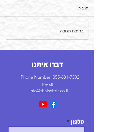
תגובות
כתיבת תגובה...
רוצה להרוויח יותר? כך תנהל
משא ומתן על השכר שלך ולא
תצא נפסד.
דברו איתנו
Phone Number:
055-681-7302
Email:
info@shaishitrit.co.il
טלפון