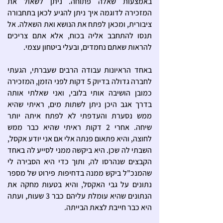
באמצעות שאלה פתוחה. ניתן לשאול את
המזכירה לדוגמה איך ניתן להגיע לכאן בתחבורה
ציבורית, ומכאן לפתח את הנושא ואת השאלה. אל
תנסו להתחבב אליה בכוח, אלא אתם צריכים
להראות שאתם נחמדים, ובעלי ביטחון עצמי.
באחד הראיונות עבודה הרבים שעברתי, הגעתי
לחברה גדולה בדיוק 5 דקות לפני הזמן, המזכירה
כמובן הושיבה אותי בלובי, ואני שאלתי אותה
בדרך אגב היכן ניתן לשתות מים, ראיתי שהיא
ממש נסערת והעדפתי לא לפתח איתה יותר
שיחה. אחרי 2 דקות ראיתי שהיא כבר ממש
לחוצה, והיא פתאום פנתה אלי אם אני יודע אקסל,
השבתי לה שכן. היא ביקשה ממני לסייע לה באחד
הקבצים שנהרסו לה, ותוך כדי היא הסבירה לי
שהמנכ"ל ביקש ממנה בדחיפות פירוט של מספר
נתונים על גבי האקסל, והיא בטעות מחקה את
הנתונים שהיא עומלת עליהם כבר 3 שעות, ועתה
היא כבר חייבת לצאת הבייתה.