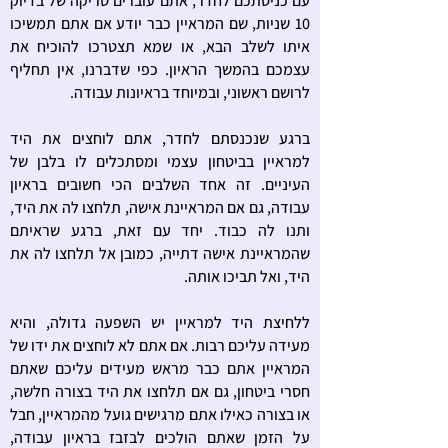
עם כניסתכם לחדר, אתם עוברים סריקה של בדיוק
10 שניות, שם המראיין כבר יודע אם אתם תמשיכו
איתו לשלב הבא, או שמא תצטרכו להוכיח את
עצמכם בהמשך הראיון. כפי שדברנו, אין תחליף
לרושם ראשוני, ובמיוחד בראיונות עבודה.
ברגע שנכנסתם לחדר, אתם לוחצים את היד
למראיין בביטחון עצמי ומסתכלים לו בלבן של
העיניים. זה אחד השלבים הכי חשובים בראיון
עבודה, גם אם המראיינת אישה, תלחצו לה את היד,
ותנו לה כבוד. יחד עם זאת, ברגע שראיתם
שהמראיינת אישה דתייה, כמובן אל תלחצו לה את
היד, ואל תביכו אותה.
ללחיצת היד למראיין יש השפעה גדולה, והיא
מעידה עליכם רבות. אם אתם לא לוחצים את ידו של
המראיין אתם כבר מראש מעידים עליכם שאתם
חסרי ביטחון, גם אם תלחצו את היד בצורה חלשה,
או בצורה כאילו אתם מרגישים גועל מהמראיין, חבל
על הזמן שאתם הולכים לבזבז בראיון עבודה,