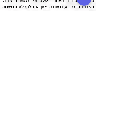
בראיון עבודה האחרון שעברתי למשרת מנהל
חשבונות בכיר, עם סיום הראיון התחלתי לפתח שיחה
עם מנכ"ל החברה, והשיחה שלנו גלשה ככה שבסוף
הלכנו ביחד למטבח של החברה ודיברנו עוד 10
דקות כאשר הוא מצד אחד הכין לעצמו קפה
להתחיל לספר לי את החוויה האחרונה שלו
מהנסיעה לארצות הברית. ואילו
שתיתי מים וידעתי
כבר שכל מה שנותר לי זה לנהל משא ומתן על
השכר.
השלב הבא והאחרון, הוא השלב שבו אתם צריכים
לנהל משא ומתן סופי על שכרכם ועל על אותן תנאים
או הטבות בשכר שלכם, וכמו כן להיפרד כידידים
ממקום העבודה האחרון שלכם. על זאת נעמוד
בשלב ה 6 והאחרון.