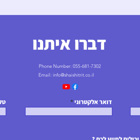
רוצה להרוויח יותר? כך תנהל משא ומתן
על השכר שלך ולא תצא נפסד.
דברו איתנו
Phone Number: 055-681-7302
info@shaishitrit.co.il
Email:
דואר אלקטרוני
טל
יכולים לסייע לכם ?