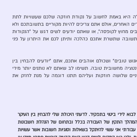
הדרך הכי טובה להתמודד עם השאלה היא באמת לחשוב על נקודת חוזקה שלכם שעשויות לתת 
לכם תיעדוף או יתרון על פני המתמודדים האחרים, אולם אתם צריכים להיות מקוריים בתשובתכם ולא 
סתם לזרוק תשובה כמו שאתם "חושבים מחוץ לקופסה", או שאתם יודעים לשים דגש על "הנקודות 
הקטנות". הפעם אתם צריכים למצוא תשובה שתשרת אתכם כהלכה ותיתן לכם את היתרון על פני 
לדוגמה, ניתן לטעון שיש לכם "יחסי אנוש טובים" ושכולם אוהבים אתכם, אתם "יודעים להבחין בין 
העיקר וטפל", יש לכם חוש טכני ואוריינטציה מחשובית טובה. תשימו לב שאתם לא נותנים יותר מידי 
דוגמאות בתשובתכם, התתמקדו בשניים שלושה חוזקות ועליהם תתנו דוגמה על מנת לחזק את 
"יש לי הרבה נקודות חזקות שיכולות לבוא לידי ביטוי בתפקיד. לדעתי היכולת שלי להבחין בין העיקר 
לטפל בעבודה היא חשובה להמשך המהלך התקין של העבודה בכלל ובתחום של הנהלת חשבונות 
וחשבות שכר בפרט. לדוגמה, במהלך עבודתי אני עשוי להיתקל בשאלות וסוגיות חשובות אשר עשויות 