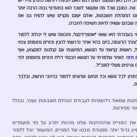
מצד אחד לעכב אותי בעבודה השוטפת, ולכן כאן המקום לשים דגש האם הבעיה דורשת פתרון מיידי או 
שמא אפשר לדחות אותה למועד יותר נוח. כמובן שכל מה שקשור לשכר הוא בתעדוף גבוה הרבה יותר 
ביחס לבעיות שעשויות לעלות בתחום ההנהלת חשבונות, אולם ישנם מקרים שיש להניח גם את 
ה שבהם עשויה להיות חשיפה לחברה.
חוזקה נוספת שלי שיכולה לקבל ביטוי בעבודתי היא שאני "אוטודידקט", והכוונה שיש לי יכולת ללמוד 
לבד תחומים ונושאים שונים ומגוונים. לצורך הדוגמה, ביום בהיר אחד נדרשתי להכין תזרים מזומנים צפוי 
באקסל בהתאם לבקשתו של המנכ"ל, ראשית קראתי על הנושא, התיעצתי עם קולגות למקצוע, ואף 
 חזוי
.
 לאחר שלמדתי על הנושא הכנתי דו"ח תזרים מזומנים לפי 
 וגרפים משלי למנכ"ל. 
אני סבור שהיום ניתן ללמוד ולמצוא פתרון לכל נושא וכל תחום שרוצים ללמוד ברחבי הרשת, ובלבד  
ת.
בתשובה שלעיל בחרנו להציג שתי חוזקות שמאוד רלוונטיות לעבודת הנהלת חשבונות ושכר, ובכלל 
ד מפורטת. 
דה פקטו, בתשובה הצלחנו לשכנע את המגייס שהחוזקות שלנו מהוות יתרון על פני מועמדים 
אחרים, גם כאשר יש להם וותק או ניסיון גדול יותר. מנקודת מבטו של המגייס, המועמד יוכל ללמוד 