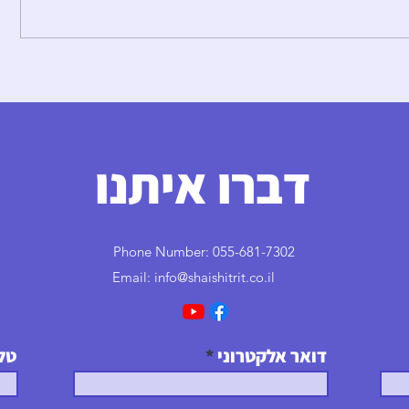
רוצה להרוויח יותר? כך תנהל משא ומתן
על השכר שלך ולא תצא נפסד.
דברו איתנו
Phone Number: 055-681-7302
info@shaishitrit.co.il
Email:
דואר אלקטרוני
טל